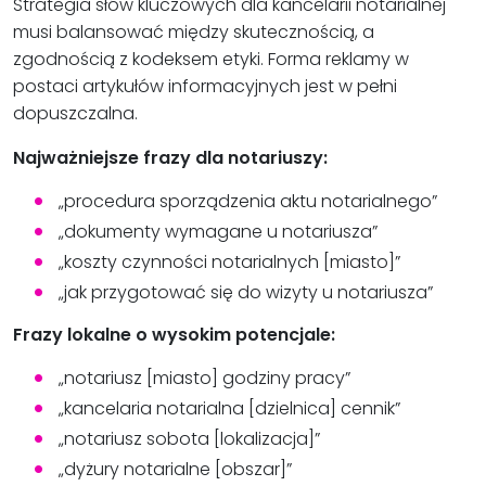
Strategia słów kluczowych dla kancelarii notarialnej
musi balansować między skutecznością, a
zgodnością z kodeksem etyki. Forma reklamy w
postaci artykułów informacyjnych jest w pełni
dopuszczalna.
Najważniejsze frazy dla notariuszy:
„procedura sporządzenia aktu notarialnego”
„dokumenty wymagane u notariusza”
„koszty czynności notarialnych [miasto]”
„jak przygotować się do wizyty u notariusza”
Frazy lokalne o wysokim potencjale:
„notariusz [miasto] godziny pracy”
„kancelaria notarialna [dzielnica] cennik”
„notariusz sobota [lokalizacja]”
„dyżury notarialne [obszar]”