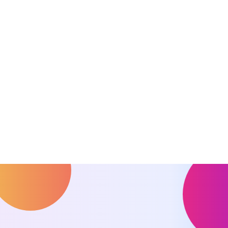
Dostajesz:
Dokument pokazujący strukturę sklepu,
harmonogram i szczegółową wycenę – wiesz
dokładnie co, kiedy i za ile.
02.
03.
04.