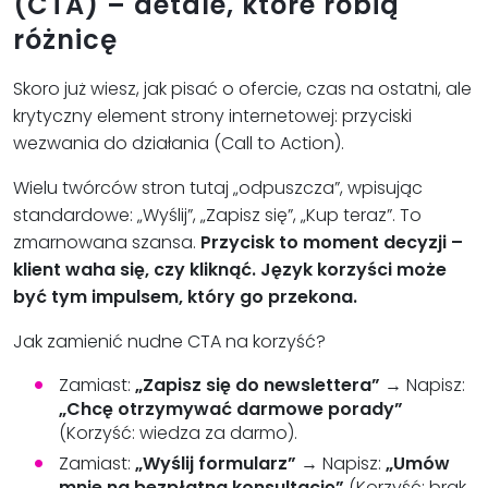
(CTA) – detale, które robią
różnicę
Skoro już wiesz, jak pisać o ofercie, czas na ostatni, ale
krytyczny element strony internetowej: przyciski
wezwania do działania (Call to Action).
Wielu twórców stron tutaj „odpuszcza”, wpisując
standardowe: „Wyślij”, „Zapisz się”, „Kup teraz”. To
zmarnowana szansa.
Przycisk to moment decyzji –
klient waha się, czy kliknąć. Język korzyści może
być tym impulsem, który go przekona.
Jak zamienić nudne CTA na korzyść?
Zamiast:
„Zapisz się do newslettera”
→ Napisz:
„Chcę otrzymywać darmowe porady”
(Korzyść: wiedza za darmo).
Zamiast:
„Wyślij formularz”
→ Napisz:
„Umów
mnie na bezpłatną konsultację”
(Korzyść: brak