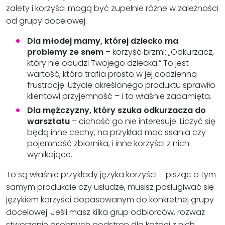
zalety i korzyści mogą być zupełnie różne w zależności
od grupy docelowej:
Dla młodej mamy, której dziecko ma
problemy ze snem
– korzyść brzmi: „Odkurzacz,
który nie obudzi Twojego dziecka.” To jest
wartość, która trafia prosto w jej codzienną
frustrację. Użycie określonego produktu sprawiło
klientowi przyjemność – i to właśnie zapamięta.
Dla mężczyzny, który szuka odkurzacza do
warsztatu
– cichość go nie interesuje. Liczyć się
będą inne cechy, na przykład moc ssania czy
pojemność zbiornika, i inne korzyści z nich
wynikające.
To są właśnie przykłady języka korzyści – pisząc o tym
samym produkcie czy usłudze, musisz posługiwać się
językiem korzyści dopasowanym do konkretnej grupy
docelowej. Jeśli masz kilka grup odbiorców, rozważ
stworzenie osobnych podstron dla każdej z nich.