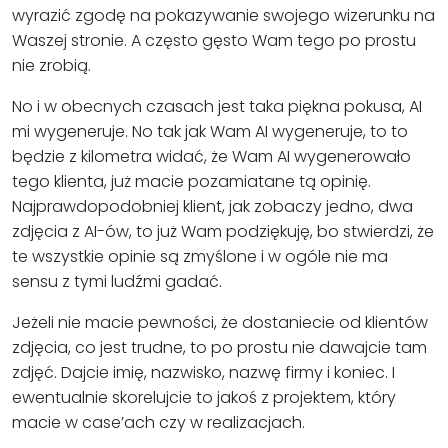
wyrazić zgodę na pokazywanie swojego wizerunku na
Waszej stronie. A często gęsto Wam tego po prostu
nie zrobią.
No i w obecnych czasach jest taka piękna pokusa, AI
mi wygeneruje. No tak jak Wam AI wygeneruje, to to
będzie z kilometra widać, że Wam AI wygenerowało
tego klienta, już macie pozamiatane tą opinię.
Najprawdopodobniej klient, jak zobaczy jedno, dwa
zdjęcia z AI-ów, to już Wam podziękuję, bo stwierdzi, że
te wszystkie opinie są zmyślone i w ogóle nie ma
sensu z tymi ludźmi gadać.
Jeżeli nie macie pewności, że dostaniecie od klientów
zdjęcia, co jest trudne, to po prostu nie dawajcie tam
zdjęć. Dajcie imię, nazwisko, nazwę firmy i koniec. I
ewentualnie skorelujcie to jakoś z projektem, który
macie w case’ach czy w realizacjach.