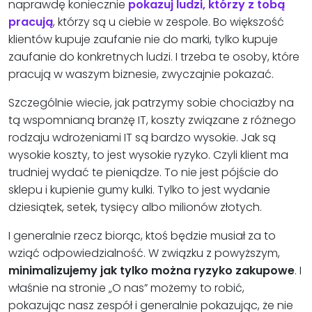
naprawdę koniecznie
pokazuj ludzi, którzy z tobą
pracują
, którzy są u ciebie w zespole. Bo większość
klientów kupuje zaufanie nie do marki, tylko kupuje
zaufanie do konkretnych ludzi. I trzeba te osoby, które
pracują w waszym biznesie, zwyczajnie pokazać.
Szczególnie wiecie, jak patrzymy sobie chociażby na
tą wspomnianą branżę IT, koszty związane z różnego
rodzaju wdrożeniami IT są bardzo wysokie. Jak są
wysokie koszty, to jest wysokie ryzyko. Czyli klient ma
trudniej wydać te pieniądze. To nie jest pójście do
sklepu i kupienie gumy kulki. Tylko to jest wydanie
dziesiątek, setek, tysięcy albo milionów złotych.
I generalnie rzecz biorąc, ktoś będzie musiał za to
wziąć odpowiedzialność. W związku z powyższym,
minimalizujemy jak tylko można ryzyko zakupowe
. I
właśnie na stronie „O nas” możemy to robić,
pokazując nasz zespół i generalnie pokazując, że nie