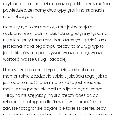
czyli, no bo tak, chodzi mi teraz o grafiki. Jeżeli, można
powiedzieć, że mamy dwa typy grafik na stronach
internetowych.
Pierwszy typ to są obrazki, które jakby mają cel
ozdobny ewentualnie, jakiś taki sugestywny typu, no
nie wiem, przy formularzu kontaktowym, gdzieś tam
jest ikona maila, tego typu rzeczy, tak? Drugi typ to
jest taki, który ma pokazywać waszą pracę, waszą
wartość, wasze usługi i tak dalej.
I teraz, jeżeli ten drugi typ będzie ze stocka, to
momentalnie zjeżdżacie sobie z jakością tego, jak to
jest odbierane. Chodzi mi o to, że to jest znacznie
mniej wiarygodne, niż jeżeli te zdjęcia będą wasze.
Tutaj, no muszę jakby, no siłą rzeczy odesłać do
szkolenia z fotografii dla firm, bo wiadomo, że nie
zawsze fotograf się pojawi, ale takie szkolenie, żeby
na poziomie firmy wykonać to zdjęcie z realizacji sobie